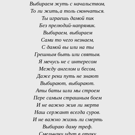
Выбираем жуть с начальством,
То ли жить,а толь скончаться.
Ты играешь дамой пик
Без прелюдий-напрямик.
Выбираем, выбираем
Сами то чего незнаем,
С дамой вы или на ты
Грешным быть или святым.
Я мечусь не с интересом
Между ангелом и бесом,
Даже реки путь не знают
Выбирают, выбирают.
Аты баты шли мы строем
Пере самым страшным боем
И не важно жив ли мертв
Наш сержант всегда суров.
И не важно жизнь ли смерть
Выбираю даму треф.
Смельчаки идут в атаку