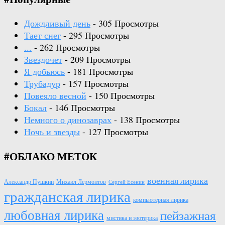
Дождливый день
- 305 Просмотры
Тает снег
- 295 Просмотры
...
- 262 Просмотры
Звездочет
- 209 Просмотры
Я добьюсь
- 181 Просмотры
Трубадур
- 157 Просмотры
Повеяло весной
- 150 Просмотры
Бокал
- 146 Просмотры
Немного о динозаврах
- 138 Просмотры
Ночь и звезды
- 127 Просмотры
#ОБЛАКО МЕТОК
военная лирика
Александр Пушкин
Михаил Лермонтов
Сергей Есенин
гражданская лирика
компьютерная лирика
любовная лирика
пейзажная
мистика и эзотерика