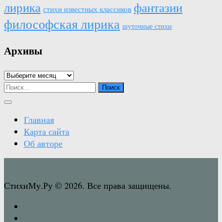
лирика
фантазии
стихи известных классиков
философская лирика
шуточные стихи
Архивы
Архивы
Найти:
Главная
Карта сайта
Об авторе
СтихиМу.Ру © 2026. Все права защищены.