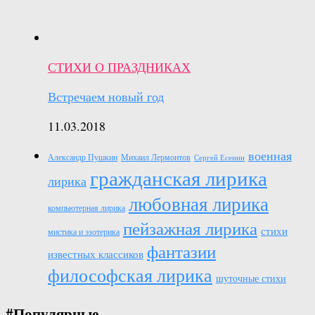
СТИХИ О ПРАЗДНИКАХ
Встречаем новый год
11.03.2018
военная
Александр Пушкин
Михаил Лермонтов
Сергей Есенин
гражданская лирика
лирика
любовная лирика
компьютерная лирика
пейзажная лирика
стихи
мистика и эзотерика
фантазии
известных классиков
философская лирика
шуточные стихи
#Популярные