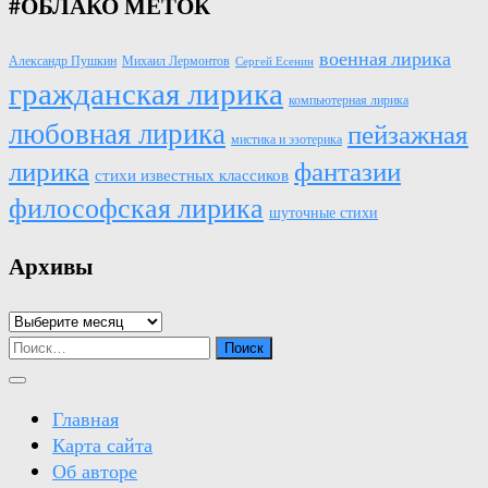
#ОБЛАКО МЕТОК
военная лирика
Александр Пушкин
Михаил Лермонтов
Сергей Есенин
гражданская лирика
компьютерная лирика
любовная лирика
пейзажная
мистика и эзотерика
лирика
фантазии
стихи известных классиков
философская лирика
шуточные стихи
Архивы
Архивы
Найти:
Главная
Карта сайта
Об авторе