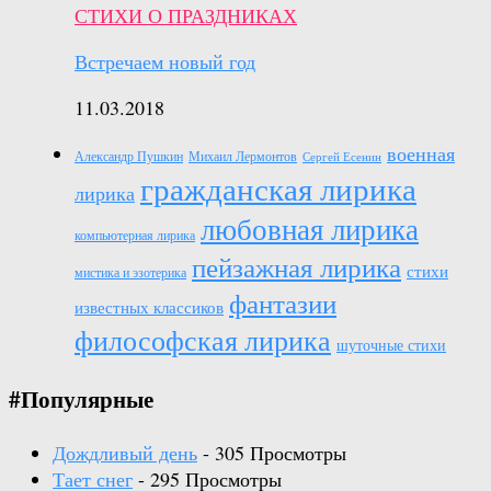
СТИХИ О ПРАЗДНИКАХ
Встречаем новый год
11.03.2018
военная
Александр Пушкин
Михаил Лермонтов
Сергей Есенин
гражданская лирика
лирика
любовная лирика
компьютерная лирика
пейзажная лирика
стихи
мистика и эзотерика
фантазии
известных классиков
философская лирика
шуточные стихи
#Популярные
Дождливый день
- 305 Просмотры
Тает снег
- 295 Просмотры