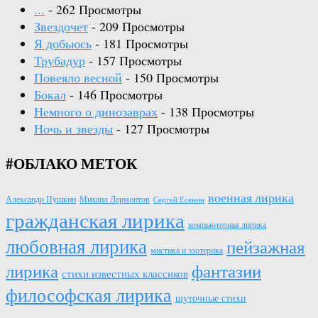
...
- 262 Просмотры
Звездочет
- 209 Просмотры
Я добьюсь
- 181 Просмотры
Трубадур
- 157 Просмотры
Повеяло весной
- 150 Просмотры
Бокал
- 146 Просмотры
Немного о динозаврах
- 138 Просмотры
Ночь и звезды
- 127 Просмотры
#ОБЛАКО МЕТОК
военная лирика
Александр Пушкин
Михаил Лермонтов
Сергей Есенин
гражданская лирика
компьютерная лирика
любовная лирика
пейзажная
мистика и эзотерика
лирика
фантазии
стихи известных классиков
философская лирика
шуточные стихи