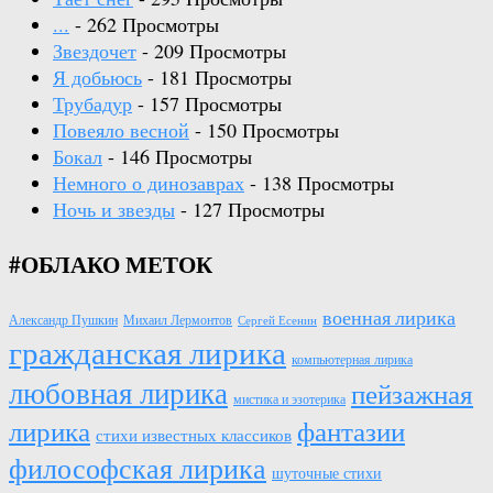
...
- 262 Просмотры
Звездочет
- 209 Просмотры
Я добьюсь
- 181 Просмотры
Трубадур
- 157 Просмотры
Повеяло весной
- 150 Просмотры
Бокал
- 146 Просмотры
Немного о динозаврах
- 138 Просмотры
Ночь и звезды
- 127 Просмотры
#ОБЛАКО МЕТОК
военная лирика
Александр Пушкин
Михаил Лермонтов
Сергей Есенин
гражданская лирика
компьютерная лирика
любовная лирика
пейзажная
мистика и эзотерика
лирика
фантазии
стихи известных классиков
философская лирика
шуточные стихи