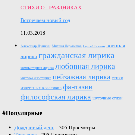
СТИХИ О ПРАЗДНИКАХ
Встречаем новый год
11.03.2018
военная
Александр Пушкин
Михаил Лермонтов
Сергей Есенин
гражданская лирика
лирика
любовная лирика
компьютерная лирика
пейзажная лирика
стихи
мистика и эзотерика
фантазии
известных классиков
философская лирика
шуточные стихи
#Популярные
Дождливый день
- 305 Просмотры
Тает снег
- 295 Просмотры