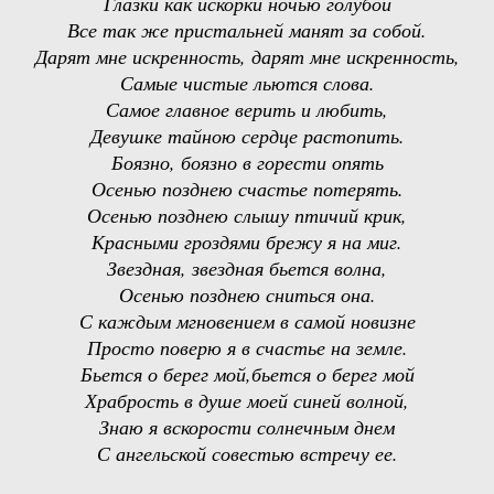
Глазки как искорки ночью голубой
Все так же пристальней манят за собой.
Дарят мне искренность, дарят мне искренность,
Самые чистые льются слова.
Самое главное верить и любить,
Девушке тайною сердце растопить.
Боязно, боязно в горести опять
Осенью позднею счастье потерять.
Осенью позднею слышу птичий крик,
Красными гроздями брежу я на миг.
Звездная, звездная бьется волна,
Осенью позднею сниться она.
С каждым мгновением в самой новизне
Просто поверю я в счастье на земле.
Бьется о берег мой,бьется о берег мой
Храбрость в душе моей синей волной,
Знаю я вскорости солнечным днем
С ангельской совестью встречу ее.