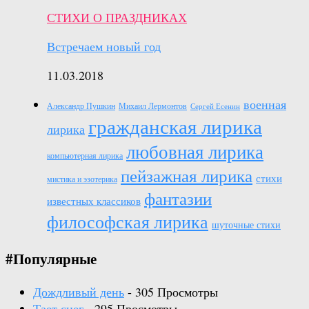
СТИХИ О ПРАЗДНИКАХ
Встречаем новый год
11.03.2018
военная
Александр Пушкин
Михаил Лермонтов
Сергей Есенин
гражданская лирика
лирика
любовная лирика
компьютерная лирика
пейзажная лирика
стихи
мистика и эзотерика
фантазии
известных классиков
философская лирика
шуточные стихи
#Популярные
Дождливый день
- 305 Просмотры
Тает снег
- 295 Просмотры