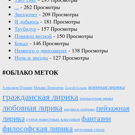
...
- 262 Просмотры
Звездочет
- 209 Просмотры
Я добьюсь
- 181 Просмотры
Трубадур
- 157 Просмотры
Повеяло весной
- 150 Просмотры
Бокал
- 146 Просмотры
Немного о динозаврах
- 138 Просмотры
Ночь и звезды
- 127 Просмотры
#ОБЛАКО МЕТОК
военная лирика
Александр Пушкин
Михаил Лермонтов
Сергей Есенин
гражданская лирика
компьютерная лирика
любовная лирика
пейзажная
мистика и эзотерика
лирика
фантазии
стихи известных классиков
философская лирика
шуточные стихи