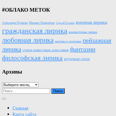
#ОБЛАКО МЕТОК
военная лирика
Александр Пушкин
Михаил Лермонтов
Сергей Есенин
гражданская лирика
компьютерная лирика
любовная лирика
пейзажная
мистика и эзотерика
лирика
фантазии
стихи известных классиков
философская лирика
шуточные стихи
Архивы
Архивы
Найти:
Главная
Карта сайта