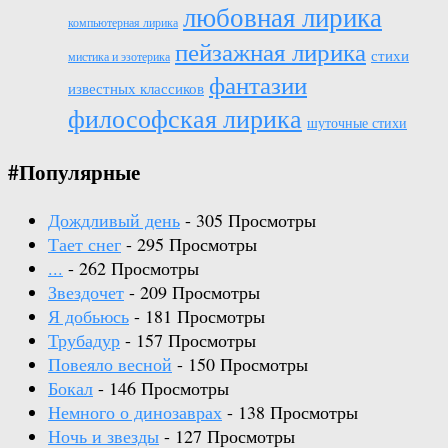
любовная лирика
компьютерная лирика
пейзажная лирика
стихи
мистика и эзотерика
фантазии
известных классиков
философская лирика
шуточные стихи
#Популярные
Дождливый день
- 305 Просмотры
Тает снег
- 295 Просмотры
...
- 262 Просмотры
Звездочет
- 209 Просмотры
Я добьюсь
- 181 Просмотры
Трубадур
- 157 Просмотры
Повеяло весной
- 150 Просмотры
Бокал
- 146 Просмотры
Немного о динозаврах
- 138 Просмотры
Ночь и звезды
- 127 Просмотры