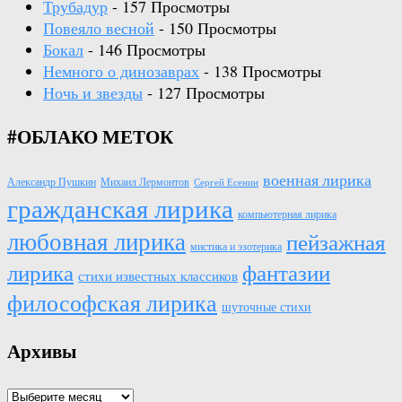
Трубадур
- 157 Просмотры
Повеяло весной
- 150 Просмотры
Бокал
- 146 Просмотры
Немного о динозаврах
- 138 Просмотры
Ночь и звезды
- 127 Просмотры
#ОБЛАКО МЕТОК
военная лирика
Александр Пушкин
Михаил Лермонтов
Сергей Есенин
гражданская лирика
компьютерная лирика
любовная лирика
пейзажная
мистика и эзотерика
лирика
фантазии
стихи известных классиков
философская лирика
шуточные стихи
Архивы
Архивы