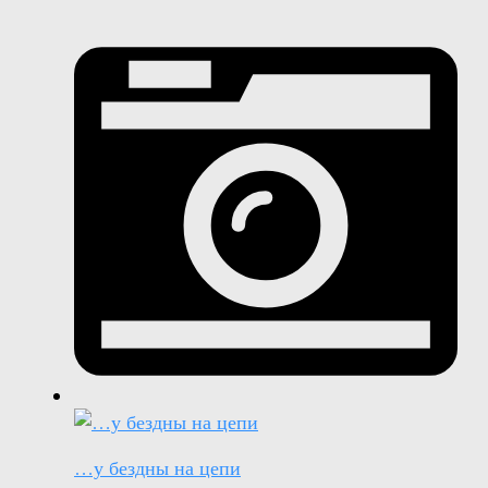
…у бездны на цепи