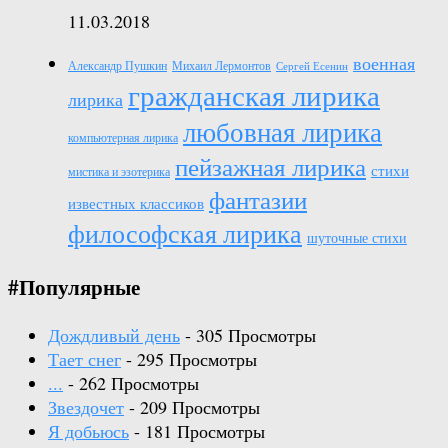
11.03.2018
военная
Александр Пушкин
Михаил Лермонтов
Сергей Есенин
гражданская лирика
лирика
любовная лирика
компьютерная лирика
пейзажная лирика
стихи
мистика и эзотерика
фантазии
известных классиков
философская лирика
шуточные стихи
#Популярные
Дождливый день
- 305 Просмотры
Тает снег
- 295 Просмотры
...
- 262 Просмотры
Звездочет
- 209 Просмотры
Я добьюсь
- 181 Просмотры