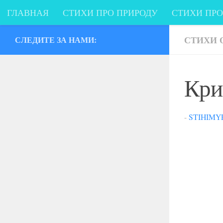
ГЛАВНАЯ
СТИХИ ПРО ПРИРОДУ
СТИХИ ПР
Перейти к содержимому
СТИХИ О ПРАЗДНИКАХ
СТИХИ ПРО ФАНТАЗИ
СТИХИ 
СЛЕДИТЕ ЗА НАМИ:
Стихи от сердца
Кри
-
STIHIMY