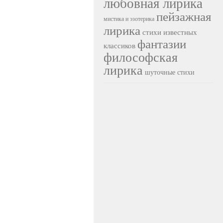
любовная лирика
пейзажная
мистика и эзотерика
лирика
стихи известных
фантазии
классиков
философская
лирика
шуточные стихи