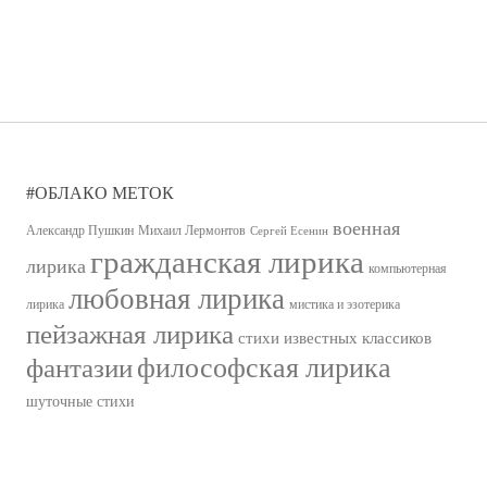
#ОБЛАКО МЕТОК
военная
Александр Пушкин
Михаил Лермонтов
Сергей Есенин
гражданская лирика
лирика
компьютерная
любовная лирика
лирика
мистика и эзотерика
пейзажная лирика
стихи известных классиков
философская лирика
фантазии
шуточные стихи