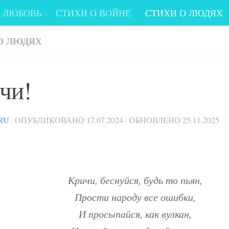
О ЛЮБОВЬ
СТИХИ О ВОЙНЕ
СТИХИ О ЛЮДЯХ
И
СТИХИ ПРО КОМПЬЮТЕР
СТИХИ ЛЮБИМЫХ
О ЛЮДЯХ
 - о жизни, любви, людях, друзьях...
чи!
RU
· ОПУБЛИКОВАНО
17.07.2024
· ОБНОВЛЕНО
25.11.2025
Кричи, беснуйся, будь то пьян,
Прости народу все ошибки,
И просыпайся, как вулкан,