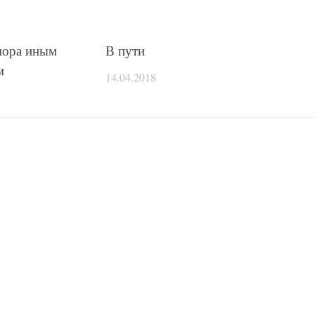
пора иным
В пути
м
14.04.2018