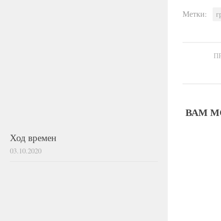
Метки:
г
П
ВАМ М
Ход времен
03.10.2020