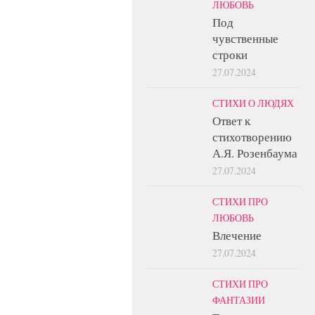
ЛЮБОВЬ
Под
чувственные
строки
27.07.2024
СТИХИ О ЛЮДЯХ
Ответ к
стихотворению
А.Я. Розенбаума
27.07.2024
СТИХИ ПРО
ЛЮБОВЬ
Влечение
27.07.2024
СТИХИ ПРО
ФАНТАЗИИ