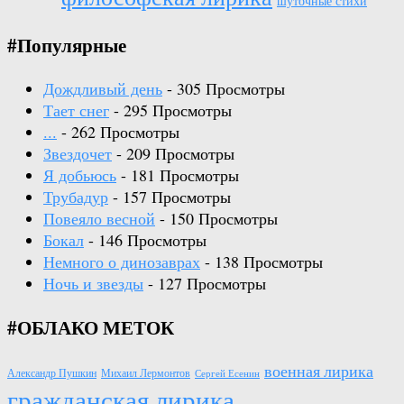
шуточные стихи
#Популярные
Дождливый день
- 305 Просмотры
Тает снег
- 295 Просмотры
...
- 262 Просмотры
Звездочет
- 209 Просмотры
Я добьюсь
- 181 Просмотры
Трубадур
- 157 Просмотры
Повеяло весной
- 150 Просмотры
Бокал
- 146 Просмотры
Немного о динозаврах
- 138 Просмотры
Ночь и звезды
- 127 Просмотры
#ОБЛАКО МЕТОК
военная лирика
Александр Пушкин
Михаил Лермонтов
Сергей Есенин
гражданская лирика