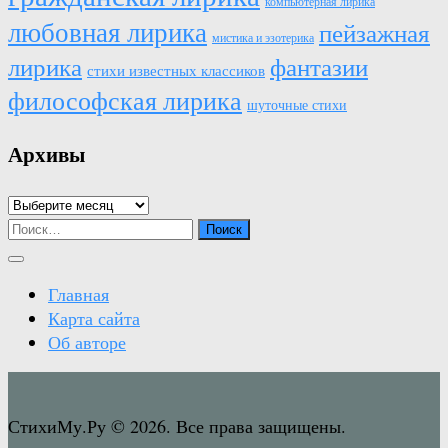
компьютерная лирика
любовная лирика
пейзажная
мистика и эзотерика
лирика
фантазии
стихи известных классиков
философская лирика
шуточные стихи
Архивы
Архивы
Найти:
Главная
Карта сайта
Об авторе
СтихиМу.Ру © 2026. Все права защищены.