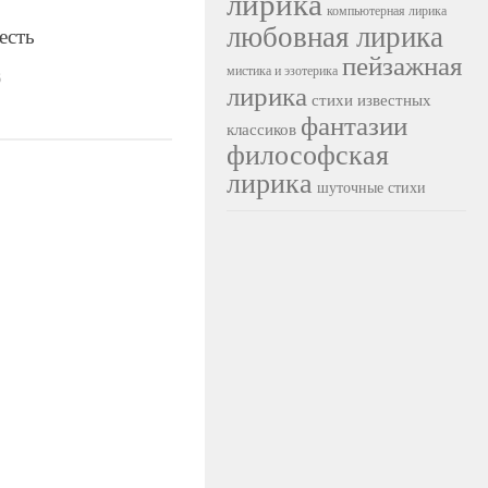
лирика
компьютерная лирика
любовная лирика
есть
пейзажная
мистика и эзотерика
3
лирика
стихи известных
фантазии
классиков
философская
лирика
шуточные стихи