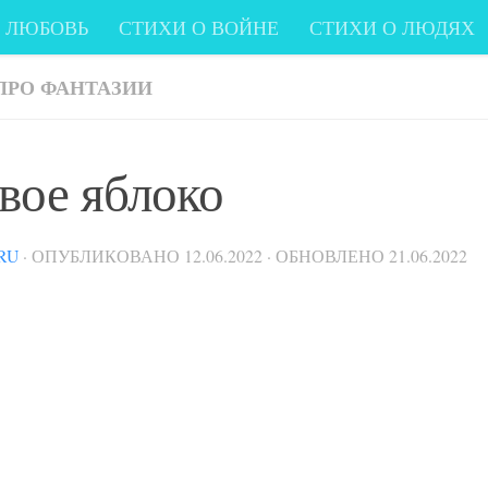
О ЛЮБОВЬ
СТИХИ О ВОЙНЕ
СТИХИ О ЛЮДЯХ
И
СТИХИ ПРО КОМПЬЮТЕР
СТИХИ ЛЮБИМЫХ
ПРО ФАНТАЗИИ
 - о жизни, любви, людях, друзьях...
вое яблоко
RU
· ОПУБЛИКОВАНО
12.06.2022
· ОБНОВЛЕНО
21.06.2022