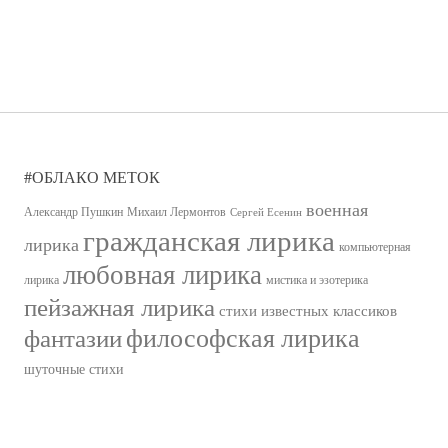
#ОБЛАКО МЕТОК
военная
Александр Пушкин
Михаил Лермонтов
Сергей Есенин
гражданская лирика
лирика
компьютерная
любовная лирика
лирика
мистика и эзотерика
пейзажная лирика
стихи известных классиков
философская лирика
фантазии
шуточные стихи