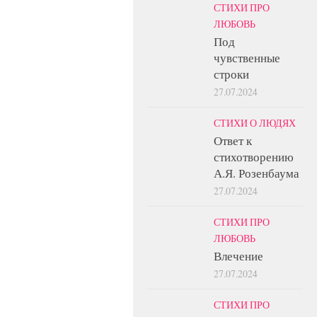
СТИХИ ПРО
ЛЮБОВЬ
Под
чувственные
строки
27.07.2024
СТИХИ О ЛЮДЯХ
Ответ к
стихотворению
А.Я. Розенбаума
27.07.2024
СТИХИ ПРО
ЛЮБОВЬ
Влечение
27.07.2024
СТИХИ ПРО