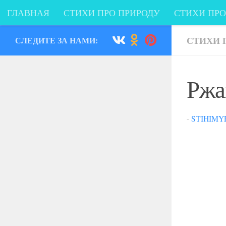
ГЛАВНАЯ
СТИХИ ПРО ПРИРОДУ
СТИХИ ПР
Перейти к содержимому
СТИХИ О ПРАЗДНИКАХ
СТИХИ ПРО ФАНТАЗИ
СТИХИ 
СЛЕДИТЕ ЗА НАМИ:
Стихи от сердца
Ржа
-
STIHIMY