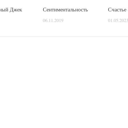
ный Джек
Сентиментальность
Счастье 
06.11.2019
01.05.202