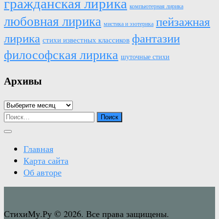
гражданская лирика
компьютерная лирика
любовная лирика
пейзажная
мистика и эзотерика
лирика
фантазии
стихи известных классиков
философская лирика
шуточные стихи
Архивы
Архивы
Найти:
Главная
Карта сайта
Об авторе
СтихиМу.Ру © 2026. Все права защищены.