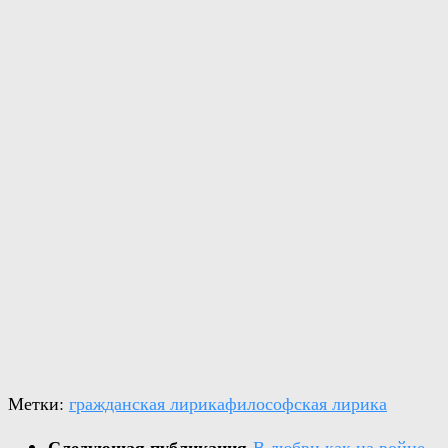
Метки:
гражданская лирика
философская лирика
Следующая публикация
В любви как на войне