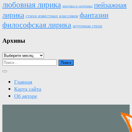
любовная лирика
пейзажная
мистика и эзотерика
лирика
фантазии
стихи известных классиков
философская лирика
шуточные стихи
Архивы
Архивы
Найти:
Главная
Карта сайта
Об авторе